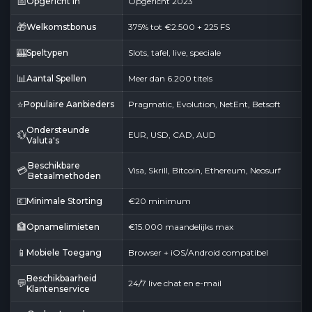
📅
Opgericht in
Opgericht 2023
🎁
Welkomstbonus
375% tot €2.500 + 225 FS
🎰
Speltypen
Slots, tafel, live, speciale
📊
Aantal Spellen
Meer dan 6.200 titels
⭐
Populaire Aanbieders
Pragmatic, Evolution, NetEnt, Betsoft
Ondersteunde
💱
EUR, USD, CAD, AUD
Valuta's
Beschikbare
💳
Visa, Skrill, Bitcoin, Ethereum, Neosurf
Betaalmethoden
💶
Minimale Storting
€20 minimum
🏦
Opnamelimieten
€15.000 maandelijks max
📱
Mobiele Toegang
Browser + iOS/Android compatibel
Beschikbaarheid
💬
24/7 live chat en e-mail
Klantenservice