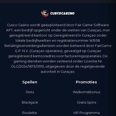
Cusco Casino wordt geëxploiteerd door Fair Game Software
KFT, een bedrijf opgericht onder de wetten van Curaçao, met
geregistreerd kantoor op Geregistreerd in Curaçao onder
lokale bedrijfswetten en registratienummer 141938.
Betalingsverwerkingsdiensten worden beheerd door FairGame
G.P. N.V. (Curaçao operaties), gevestigd op Curaçao
geregistreerd kantooradres voor factureringsoperaties. De
gaming diensten worden verleend onder Licentie Nr.
OLG/2024/1673/0915, uitgegeven door de regelgevende
autoriteit in Curaçao.
Spellen
Promoties
Slots
Welkomstbonus
Blackjack
Gratis Spins
Roulette
VIP Programma