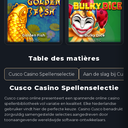
Golden Fish
Bulky Dice
AMATIC
AMATIC
5 Fire Fruits
Farmhouse
12 Coins
Coins of Ra: Hold and Win
3 Wonders Catch
Crypto Bro
FELIXGAMING
HACKSAW
WAZDAN
YGGDRASIL
AVATAR UX
BETSOFT
Table des matières
Majestic Claws - Hold & Hit
Stoichkov #8
Mad Hit Marlin Bonanza
Raptor 2
SPINOMENAL
EGT
YGGDRASIL
RUBYPLAY
Golden Ticket
Fishin Bear
Disco Farm - Hold & Win
Clovers of Luck 2
PLAY'N GO
BOOONGO
RUBYPLAY
BETSOFT
Cusco Casino Spellenselectie
Aan de slag bij Cus
Richness Factory
Fortune Coins
Mad Hit Wild Alice
Crazy Chicken
TADA GAMING
EGT
NOLIMITCITY
SKYWIND
Cusco Casino Spellenselectie
Cusco casino online presenteert een spannende online casino
Fruit Cha Cha Cha
Bulky Dice
spellenbibliotheek vol variatie en kwaliteit. Elke Nederlandse
TADA GAMING
AMATIC
gebruiker vindt hier de perfecte keuze. Casino Cusco benadrukt
Pearl Coin Rise
Bufon Fortuna
zorgvuldig samengestelde selecties aangedreven door
RUBYPLAY
RUBYPLAY
toonaangevende wereldwijde software-ontwikkelaars.
Fisherman's Luck
Golden Shower
WAZDAN
NOLIMITCITY