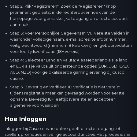
Stap 2: Klik "Registreren": Zoek de "Registreren" knop
prominent geplaatst in de rechterbovenhoek van de
homepage voor gemakkelijke toegang en directe account
aanmaak.
Stap 3: Voer Persoonlijke Gegevens In: Vul vereiste velden in
waaronder volledige naam, e-mailadres, telefoonnummer,
veilig wachtwoord (minimum 8 karakters), en geboortedatum
voor leeftijdsverificatie (18+ vereist).
Stap 4: Selecteer Land en Valuta: Kies Nederland als je land
en EUR als je valuta uit ondersteunde opties (EUR, USD, CAD,
AUD, NZD) voor gelokaliseerde gaming ervaring bij Cusco
casino.
Stap 5: Bevestig en Verifieer: ID verificatie is niet vereist
tijdens registratie maar kan gevraagd worden voor eerste
opname. Bevestig 18+ leeftijdsvereiste en accepteer
algemene voorwaarden.
Hoe Inloggen
Inloggen bij Cusco casino online geeft directe toegang tot
spellen, promoties en veilige accountfuncties. Het proces is snel