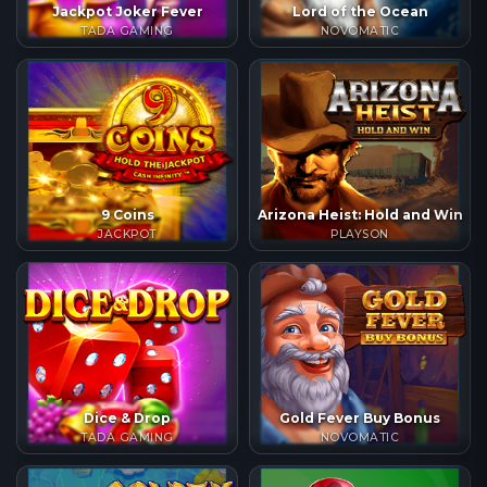
Jackpot Joker Fever
Lord of the Ocean
TADA GAMING
NOVOMATIC
9 Coins
Arizona Heist: Hold and Win
JACKPOT
PLAYSON
Dice & Drop
Gold Fever Buy Bonus
TADA GAMING
NOVOMATIC