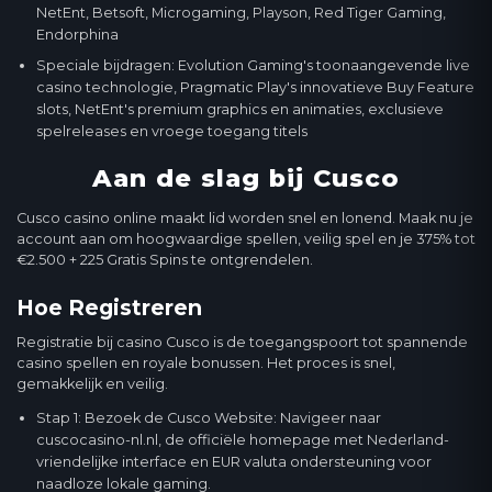
NetEnt, Betsoft, Microgaming, Playson, Red Tiger Gaming,
Endorphina
Speciale bijdragen: Evolution Gaming's toonaangevende live
casino technologie, Pragmatic Play's innovatieve Buy Feature
slots, NetEnt's premium graphics en animaties, exclusieve
spelreleases en vroege toegang titels
Aan de slag bij Cusco
Cusco casino online maakt lid worden snel en lonend. Maak nu je
account aan om hoogwaardige spellen, veilig spel en je 375% tot
€2.500 + 225 Gratis Spins te ontgrendelen.
Hoe Registreren
Registratie bij casino Cusco is de toegangspoort tot spannende
casino spellen en royale bonussen. Het proces is snel,
gemakkelijk en veilig.
Stap 1: Bezoek de Cusco Website: Navigeer naar
cuscocasino-nl.nl, de officiële homepage met Nederland-
vriendelijke interface en EUR valuta ondersteuning voor
naadloze lokale gaming.