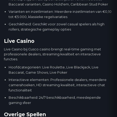
Baccarat varianten, Casino Hold'em, Caribbean Stud Poker
Varianten en inzetlimieten: Meerdere inzetlimieten van €0,10
tot €5.000, klassieke regelvariaties
Geschiktheid: Geschikt voor zowel casual spelers als high
rollers, strategische gameplay opties
Live Casino
Live Casino bij Cusco casino brengt real-time gaming met
professionele dealers, streaming kwaliteit en interactieve
functies.
Hoofdcategorieën: Live Roulette, Live Blackjack, Live
Baccarat, Game Shows, Live Poker
Interactieve elementen: Professionele dealers, meerdere
camerahoeken, HD streaming kwaliteit, interactieve chat
functionaliteit
Beschikbaarheid: 24/7 beschikbaarheid, meeslepende
gaming sfeer
Overige Spellen