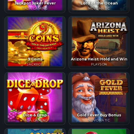
Jackpot Joker Fever
Lord of the Ocean
TADA GAMING
NOVOMATIC
9 Coins
Arizona Heist: Hold and Win
JACKPOT
PLAYSON
Dice & Drop
Gold Fever Buy Bonus
TADA GAMING
NOVOMATIC