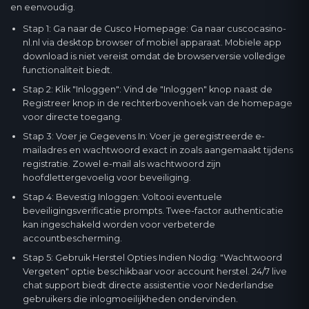
en eenvoudig.
Stap 1: Ga naar de Cusco Homepage: Ga naar cuscocasino-
nl.nl via desktop browser of mobiel apparaat. Mobiele app
download is niet vereist omdat de browserversie volledige
functionaliteit biedt.
Stap 2: Klik "Inloggen": Vind de "Inloggen" knop naast de
Registreer knop in de rechterbovenhoek van de homepage
voor directe toegang.
Stap 3: Voer je Gegevens In: Voer je geregistreerde e-
mailadres en wachtwoord exact in zoals aangemaakt tijdens
registratie. Zowel e-mail als wachtwoord zijn
hoofdlettergevoelig voor beveiliging.
Stap 4: Bevestig Inloggen: Voltooi eventuele
beveiligingsverificatie prompts. Twee-factor authenticatie
kan ingeschakeld worden voor verbeterde
accountbescherming.
Stap 5: Gebruik Herstel Opties Indien Nodig: "Wachtwoord
Vergeten" optie beschikbaar voor account herstel. 24/7 live
chat support biedt directe assistentie voor Nederlandse
gebruikers die inlogmoeilijkheden ondervinden.