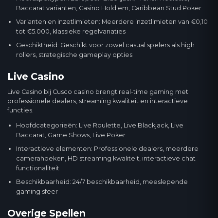
Baccarat varianten, Casino Hold'em, Caribbean Stud Poker
Varianten en inzetlimieten: Meerdere inzetlimieten van €0,10
tot €5.000, klassieke regelvariaties
Geschiktheid: Geschikt voor zowel casual spelers als high
rollers, strategische gameplay opties
Live Casino
Live Casino bij Cusco casino brengt real-time gaming met
professionele dealers, streaming kwaliteit en interactieve
functies.
Hoofdcategorieën: Live Roulette, Live Blackjack, Live
Baccarat, Game Shows, Live Poker
Interactieve elementen: Professionele dealers, meerdere
camerahoeken, HD streaming kwaliteit, interactieve chat
functionaliteit
Beschikbaarheid: 24/7 beschikbaarheid, meeslepende
gaming sfeer
Overige Spellen